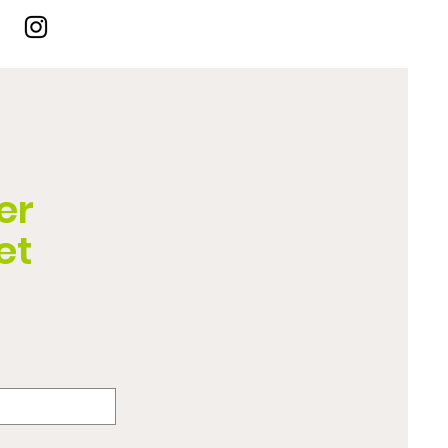
er
et